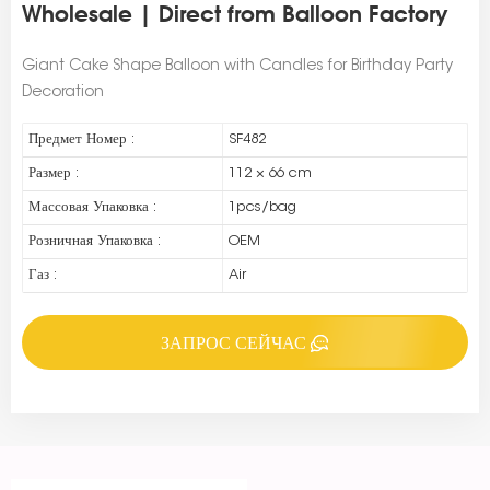
Wholesale | Direct from Balloon Factory
Giant Cake Shape Balloon with Candles for Birthday Party
Decoration
Предмет Номер :
SF482
Размер :
112 × 66 cm
Массовая Упаковка :
1pcs/bag
Розничная Упаковка :
OEM
Газ :
Air
ЗАПРОС СЕЙЧАС