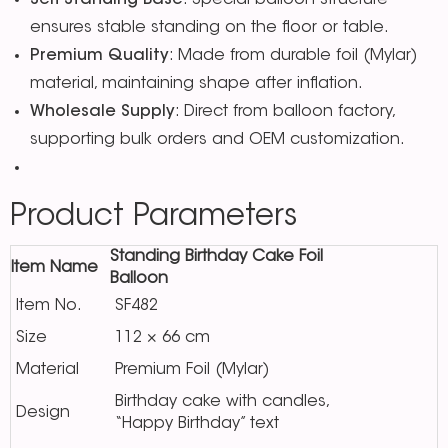
Self-Standing Base
: Special balloon structure
ensures stable standing on the floor or table.
Premium Quality
: Made from durable foil (Mylar)
material, maintaining shape after inflation.
Wholesale Supply
: Direct from balloon factory,
supporting bulk orders and OEM customization.
Product Parameters
Standing Birthday Cake Foil
Item Name
Balloon
Item No.
SF482
Size
112 × 66 cm
Material
Premium Foil (Mylar)
Birthday cake with candles,
Design
“Happy Birthday” text