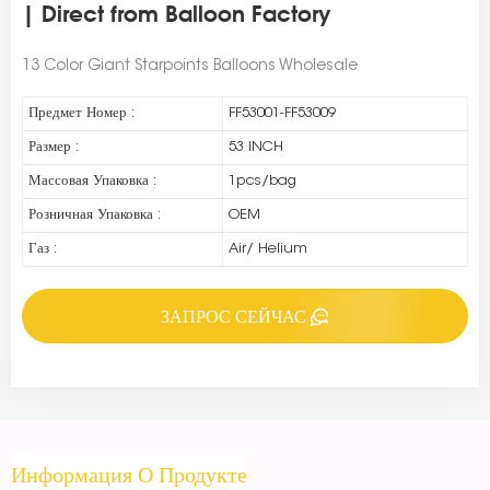
| Direct from Balloon Factory
13 Color Giant Starpoints Balloons Wholesale
Предмет Номер :
FF53001-FF53009
Размер :
53 INCH
Массовая Упаковка :
1pcs/bag
Розничная Упаковка :
OEM
Газ :
Air/ Helium
ЗАПРОС СЕЙЧАС
Информация О Продукте