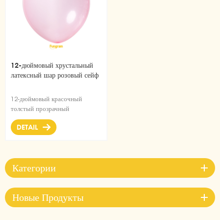
12-дюймовый хрустальный
латексный шар розовый сейф
12-дюймовый красочный
толстый прозрачный
воздушный шар из латекса для
DETAIL
свадьбы, дня рождения,
детского душа, украшение для
вечеринки
Категории
Новые Продукты