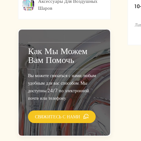
Аксессуары Для Воздушных
10
Шаров
Ла
фа
Как Мы Можем
Вам Помочь
Вы можете связаться с нами любым
удобным для вас способом. Мы
доступны 24/7 по электронной
почте или телефону.
СВЯЖИТЕСЬ С НАМИ