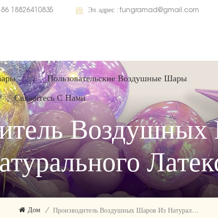
+86 18826410835
Эл. адрес :
fungramad@gmail.com
вары
Пользовательские Воздушные Шары
Свяжитесь С Нами
итель Воздушных
атурального Латек
Дом
/
Производитель Воздушных Шаров Из Натурального Латекса