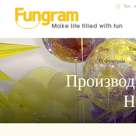
Тел. :
Make life filled with fun
Дом
То
О Фунграм
Производ
Н