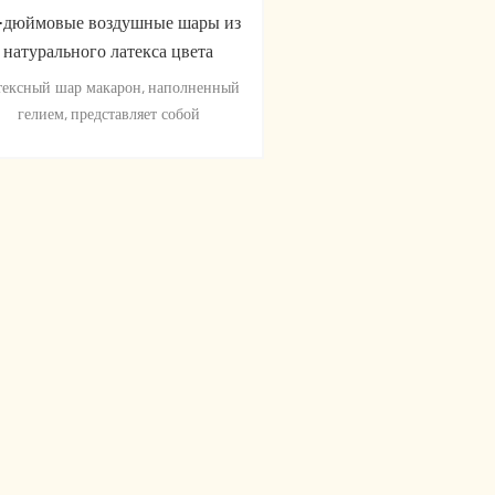
-дюймовые воздушные шары из
натурального латекса цвета
макарон оптом
тексный шар макарон, наполненный
гелием, представляет собой
нтастическую сцену для идеального
декора вечеринки.