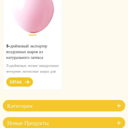
5-дюймовый экспортер
воздушных шаров из
натурального латекса
Macaron
5-дюймовые легкие макаронные
вечерние латексные шары для
дня рождения, свадьбы,
DETAIL
девичника, детского душа,
украшения для юбилейной
вечеринки
Категории
Новые Продукты