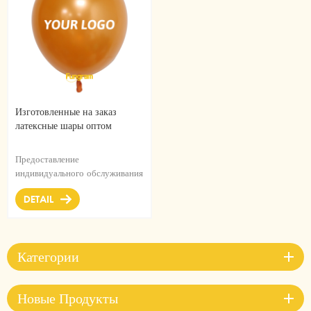
Изготовленные на заказ
латексные шары оптом
Предоставление
индивидуального обслуживания
любой формы, любого цвета,
DETAIL
любого рисунка. Мы можем
быть вашим сторонником
бренда и создателем вашего
бренда. Воплотить ваши идеи в
Категории
реальность легко.
Новые Продукты