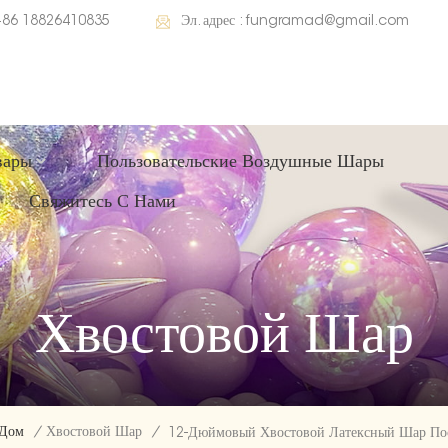
+86 18826410835
Эл. адрес :
fungramad@gmail.com
вары
Пользовательские Воздушные Шары
Свяжитесь С Нами
Хвостовой Шар
Дом
/
Хвостовой Шар
/