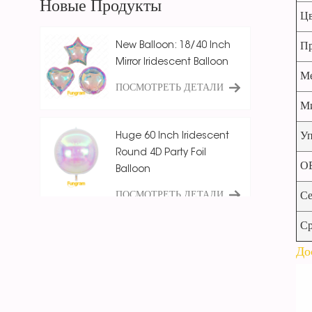
Новые Продукты
Цв
New Balloon: 18/40 Inch
Пр
Mirror Iridescent Balloon
Ме
ПОСМОТРЕТЬ ДЕТАЛИ
Ми
Уп
Huge 60 Inch Iridescent
Round 4D Party Foil
О
Balloon
ПОСМОТРЕТЬ ДЕТАЛИ
Се
Ср
18 Inch Ice Crystal Blue
До
Iridescent
Round/Star/Heart
Balloon
ПОСМОТРЕТЬ ДЕТАЛИ