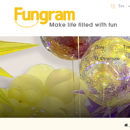
Тел. :
Make life filled with fun
Дом
То
О Фунграм