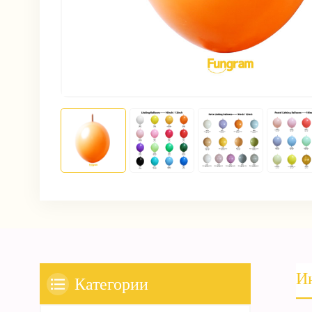
И
Категории